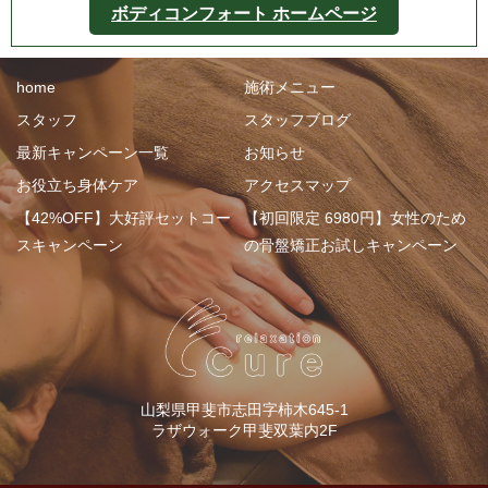
ボディコンフォート ホームページ
home
施術メニュー
スタッフ
スタッフブログ
最新キャンペーン一覧
お知らせ
お役立ち身体ケア
アクセスマップ
【42%OFF】大好評セットコー
【初回限定 6980円】女性のため
スキャンペーン
の骨盤矯正お試しキャンペーン
山梨県甲斐市志田字柿木645-1
ラザウォーク甲斐双葉内2F