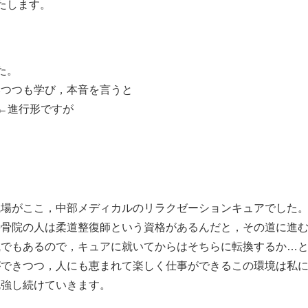
たします。
た。
みつつも学び，本音を言うと
)←進行形ですが
。
職場がここ，中部メディカルのリラクゼーションキュアでした
接骨院の人は柔道整復師という資格があるんだと，その道に進
職でもあるので，キュアに就いてからはそちらに転換するか…
ができつつ，人にも恵まれて楽しく仕事ができるこの環境は私
勉強し続けていきます。