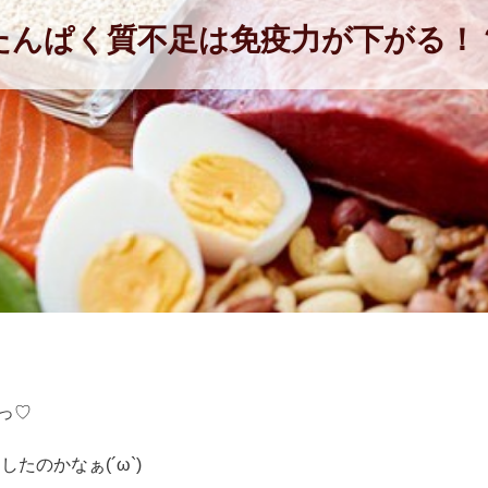
たんぱく質不足は免疫力が下がる！
)っ♡
たのかなぁ(´ω`)