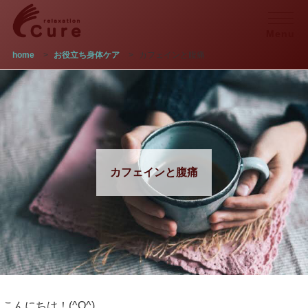
Menu
home
>
お役立ち身体ケア
>
カフェインと腹痛
カフェインと腹痛
こんにちは！(^O^)