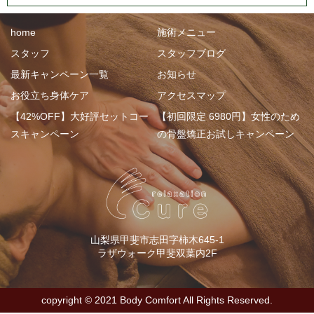
home
施術メニュー
スタッフ
スタッフブログ
最新キャンペーン一覧
お知らせ
お役立ち身体ケア
アクセスマップ
【42%OFF】大好評セットコー
【初回限定 6980円】女性のため
スキャンペーン
の骨盤矯正お試しキャンペーン
山梨県甲斐市志田字柿木645-1
ラザウォーク甲斐双葉内2F
copyright ©︎ 2021 Body Comfort All Rights Reserved.