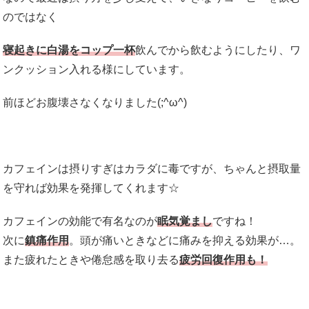
のではなく
寝起きに白湯をコップ一杯
飲んでから飲むようにしたり、ワ
ンクッション入れる様にしています。
前ほどお腹壊さなくなりました(;^ω^)
カフェインは摂りすぎはカラダに毒ですが、ちゃんと摂取量
を守れば効果を発揮してくれます☆
カフェインの効能で有名なのが
眠気覚まし
ですね！
次に
鎮痛作用
。頭が痛いときなどに痛みを抑える効果が…。
また疲れたときや倦怠感を取り去る
疲
労回復作用も！