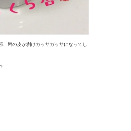
節、唇の皮が剥けガッサガッサになってし
‼