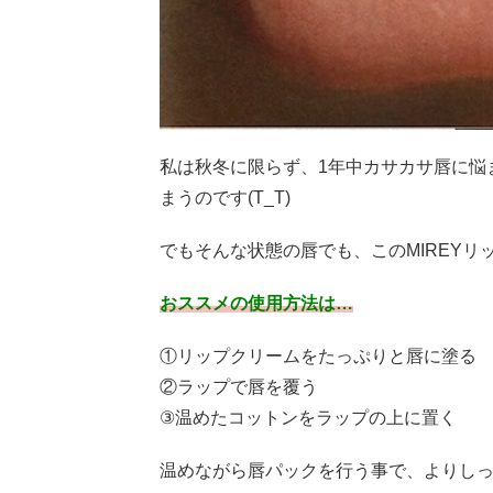
私は秋冬に限らず、1年中カサカサ唇に悩
まうのです(T_T)
でもそんな状態の唇でも、このMIREY
おススメの使用方法は…
①リップクリームをたっぷりと唇に塗る
②ラップで唇を覆う
③温めたコットンをラップの上に置く
温めながら唇パックを行う事で、よりしっと