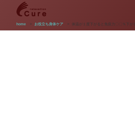
home
>
お役立ち身体ケア
>
体温が１度下がると免疫力〇〇％下が