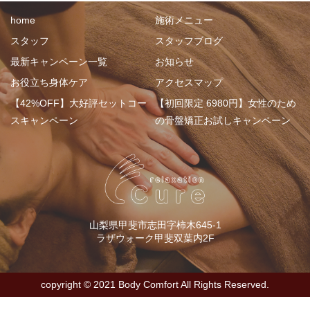
home
施術メニュー
スタッフ
スタッフブログ
最新キャンペーン一覧
お知らせ
お役立ち身体ケア
アクセスマップ
【42%OFF】大好評セットコー
【初回限定 6980円】女性のため
スキャンペーン
の骨盤矯正お試しキャンペーン
山梨県甲斐市志田字柿木645-1
ラザウォーク甲斐双葉内2F
copyright ©︎ 2021 Body Comfort All Rights Reserved.