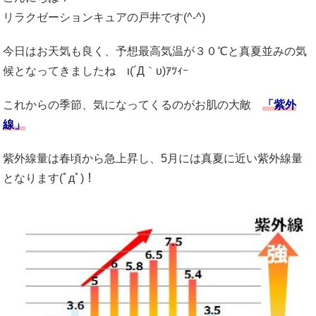
リラクゼーションキュアの戸井です(^-^)
今日はお天気も良く、予想最高気温が３０℃と真夏並みの気
候となってきましたね ι(´Д｀υ)ｱﾂｨｰ
これからの季節、気になってくるのがお肌の大敵
「紫外
線」
紫外線量は春頃から急上昇し、5月には真夏に近い紫外線量
となります(ﾟдﾟ)！