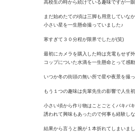
高校生の時から続けている趣味ですが一
まだ始めたての頃は三脚も用意していな
小さい星を一生懸命撮っていました♪
寒すぎて３０分程が限界でしたが(笑)
最初にカメラを購入した時は充電もせず
コップについた水滴を一生懸命とって感動
いつか冬の街頭の無い所で星や夜景を撮ってみ
もう１つの趣味は先輩先生の影響で人生
小さい頃から作り物はことごとくバキバ
誘われて興味もあったので何事も経験しない
結果から言うと腕が１本折れてしまいまし