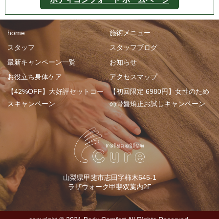
home
施術メニュー
スタッフ
スタッフブログ
最新キャンペーン一覧
お知らせ
お役立ち身体ケア
アクセスマップ
【42%OFF】大好評セットコー
【初回限定 6980円】女性のため
スキャンペーン
の骨盤矯正お試しキャンペーン
山梨県甲斐市志田字柿木645-1
ラザウォーク甲斐双葉内2F