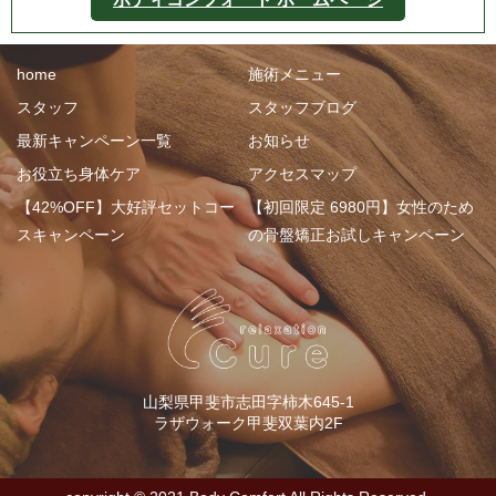
home
施術メニュー
スタッフ
スタッフブログ
最新キャンペーン一覧
お知らせ
お役立ち身体ケア
アクセスマップ
【42%OFF】大好評セットコー
【初回限定 6980円】女性のため
スキャンペーン
の骨盤矯正お試しキャンペーン
山梨県甲斐市志田字柿木645-1
ラザウォーク甲斐双葉内2F