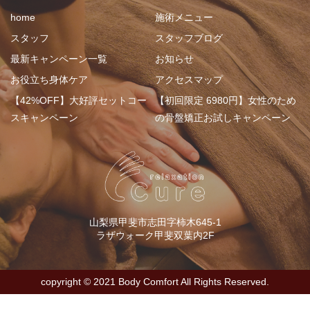
home
施術メニュー
スタッフ
スタッフブログ
最新キャンペーン一覧
お知らせ
お役立ち身体ケア
アクセスマップ
【42%OFF】大好評セットコー
【初回限定 6980円】女性のため
スキャンペーン
の骨盤矯正お試しキャンペーン
山梨県甲斐市志田字柿木645-1
ラザウォーク甲斐双葉内2F
copyright ©︎ 2021 Body Comfort All Rights Reserved.