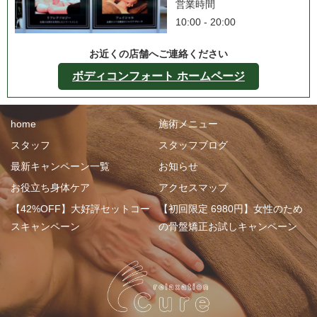
営業時間
10:00 - 20:00
お近くの店舗へご連絡ください
ボディコンフォート ホームページ
home
施術メニュー
スタッフ
スタッフブログ
最新キャンペーン一覧
お知らせ
お役立ち身体ケア
アクセスマップ
【42%OFF】大好評セットコー
【初回限定 6980円】女性のため
スキャンペーン
の骨盤矯正お試しキャンペーン