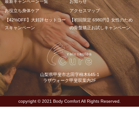
最新キャンペーン一覧
お知らせ
お役立ち身体ケア
アクセスマップ
【42%OFF】大好評セットコー
【初回限定 6980円】女性のため
スキャンペーン
の骨盤矯正お試しキャンペーン
山梨県甲斐市志田字柿木645-1
ラザウォーク甲斐双葉内2F
copyright ©︎ 2021 Body Comfort All Rights Reserved.